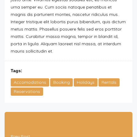
urna semper eu. Cum sociis natoque penatibus et
magnis dis parturient montes, nascetur ridiculus mus.
Integer tristique elit lobortis purus bibendum, quis dictum
metus mattis. Phasellus posuere felis sed eros porttitor
mattis. Curabitur massa magna, tempor in blandit id,
porta in ligula. Aliquam laoreet nisl massa, at interdum
mauris sollicitudin et.
Tags:
Accomodations
Booking
Holidays
Rentals
Reservations
Prev Post