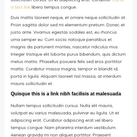
a text link
libero tempus congue.
Duis mattis laoreet neque, et ornare neque sollicitudin at.
Proin sagittis dolor sed mi elementum pretium. Donec et
justo ante. Vivamus egestas sodales est, eu rhoncus
urna semper eu. Cum sociis natoque penatibus et
magnis dis parturient montes, nascetur ridiculus mus.
Integer tristique elit lobortis purus bibendum, quis dictum
metus mattis. Phasellus posuere felis sed eros porttitor
mattis. Curabitur massa magna, tempor in blandit id,
porta in ligula. Aliquam laoreet nisl massa, at interdum
mauris sollicitudin et.
Quisque this is a link nibh facilisis at malesuada
Nullam tempus sollicitudin cursus. Nulla elit mauris,
volutpat eu varius malesuada, pulvinar eu ligula. Ut et
adipiscing erat. Curabitur adipiscing erat vel libero
tempus congue. Nam pharetra interdum vestibulum.
Aenean gravida mi non aliquet porttitor. Praesent