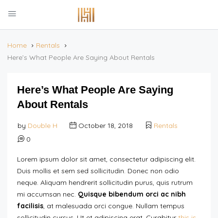
Home
Rentals
Here’s What People Are Saying About Rentals
Here’s What People Are Saying
About Rentals
by
Double H
October 18, 2018
Rentals
0
Lorem ipsum dolor sit amet, consectetur adipiscing elit.
Duis mollis et sem sed sollicitudin. Donec non odio
neque. Aliquam hendrerit sollicitudin purus, quis rutrum
mi accumsan nec.
Quisque bibendum orci ac nibh
facilisis
, at malesuada orci congue. Nullam tempus
sollicitudin cursus. Ut et adipiscing erat. Curabitur
this is